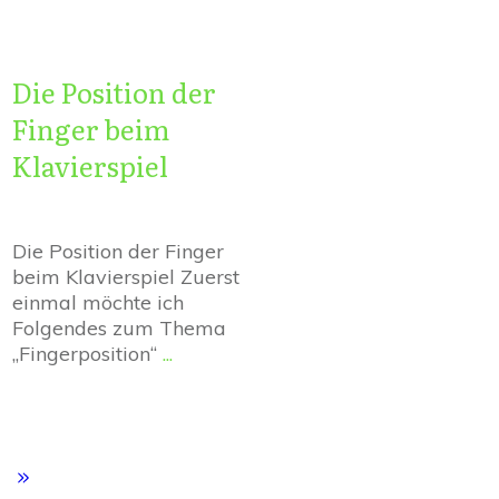
Die Position der
Finger beim
Klavierspiel
Die Position der Finger
beim Klavierspiel Zuerst
einmal möchte ich
Folgendes zum Thema
„Fingerposition“
...